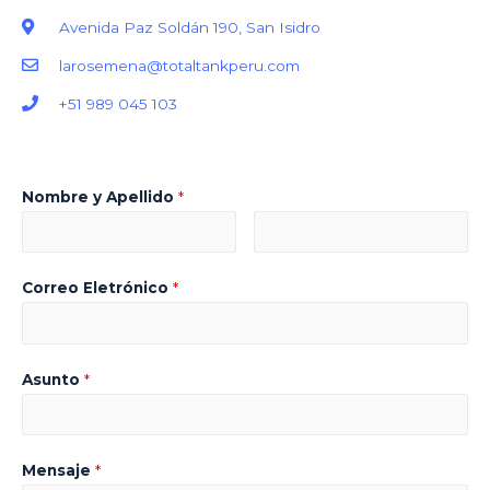
Avenida Paz Soldán 190, San Isidro
larosemena@totaltankperu.com
+51 989 045 103
Nombre y Apellido
*
Correo Eletrónico
*
Asunto
*
Mensaje
*