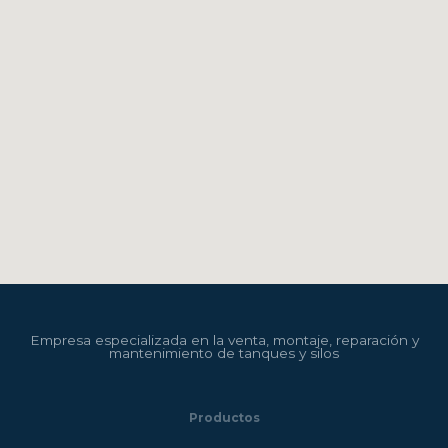
Empresa especializada en la venta, montaje, reparación y
mantenimiento de tanques y silos
Productos